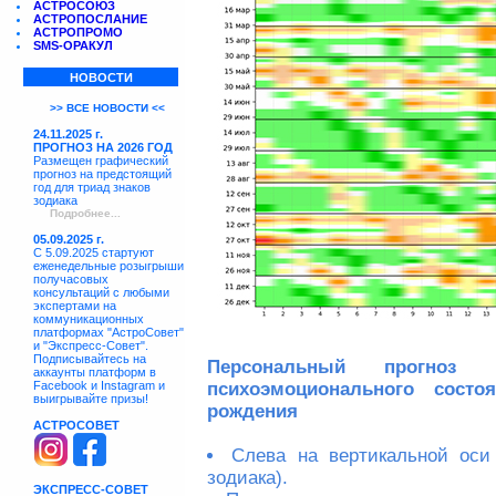
АСТРОСОЮЗ
АСТРОПОСЛАНИЕ
АСТРОПРОМО
SMS-ОРАКУЛ
НОВОСТИ
>> ВСЕ НОВОСТИ <<
24.11.2025 г.
ПРОГНОЗ НА 2026 ГОД
Размещен графический
прогноз на предстоящий
год для триад знаков
зодиака
Подробнее...
05.09.2025 г.
С 5.09.2025 стартуют
еженедельные розыгрыши
получасовых
консультаций с любыми
экспертами на
коммуникационных
платформах "АстроСовет"
и "Экспресс-Совет".
Подписывайтесь на
Персональный прогноз с
аккаунты платформ в
Facebook и Instagram и
психоэмоционального сост
выигрывайте призы!
рождения
АСТРОСОВЕТ
Слева на вертикальной оси
зодиака).
ЭКСПРЕСС-СОВЕТ