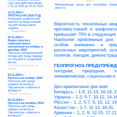
год! Срок действия акции
Минимальные риски для ноосферы Земл
с 21.12.2024 до 31.01.2025
августа.
12.11.2024 г.
ПРОГНОЗ НА 2025 ГОД
Размещен графический
прогноз на предстоящий
Вероятность техногенных ава
год для триад знаков
зодиака
противостояний и конфликто
Подробнее...
превышает 70% в следующие дн
05.11.2024 г.
Наиболее проблемные дни: 1
Видео-прогноз
самочувствия и
особое внимание и пред
настроения на ноябрь и
различных мероприятий, ос
декабрь 2024
Прогнозы эмоциональной
полетов, поездок, демонстрац
погоды для триад зодиака
на текущий и следующий
месяц
ГЕОПРОГНОЗ-ПРЕДУПРЕЖД
Смотреть прогнозы на
месяц
погодная, природная, те
04.11.2024 г.
экономическая, социальная 
Прогноз на ноябрь 2024
Прогнозы для триад
зодиака на месяц в
Дисгармоничные дни мая:
"Аргументах и фактах в
Беларуси"
Беларусь – 1-8, 11-13, 16-18, 2
Прогноз на месяц
Украина – 1-3, 5-7, 10-12, 14-16
02.10.2024 г.
Россия – 1, 2, 5-7, 9, 10, 12, 14
Прогноз на октябрь 2024
Прогнозы для триад
Казахстан – 1-7, 11-13, 16-31;
зодиака на месяц в
Армения – 1, 2, 9, 12-15, 17-21
"Аргументах и фактах в
Беларуси"