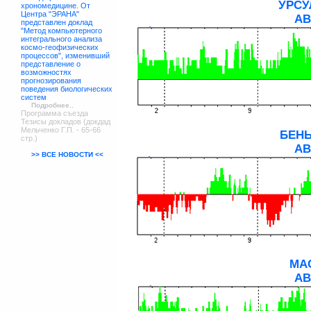
УРСУ
хрономедицине. От
Центра "ЭРАНА"
АВ
представлен доклад
"Метод компьютерного
интегрального анализа
космо-геофизических
процессов", изменивший
представление о
возможностях
прогнозирования
поведения биологических
систем
Подробнее..
Программа съезда
Тезисы докладов (докдад
Мельченко Г.П. - 65-66
БЕНЬ
стр.)
АВ
>> ВСЕ НОВОСТИ <<
МА
АВ