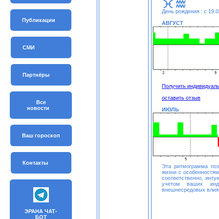
День рождения : с 19.0
Публикации
АВГУСТ
СМИ
Партнёры
Получить индивидуал
оставить отзыв
Все
новости
ИЮЛЬ
Ваш гороскоп
Контакты
Эта ритмограмма по
жизни с особенностя
соответственно, инту
учетом ваших инди
внешнесредовых влия
ЭРАНА ЧАТ-
БОТ