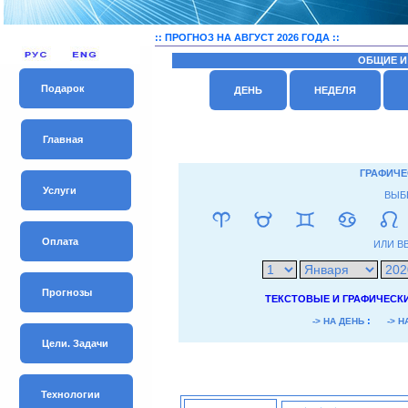
:: ПРОГНОЗ НА АВГУСТ 2026 ГОДА ::
ОБЩИЕ И
Подарок
ДЕНЬ
НЕДЕЛЯ
Главная
ГРАФИЧЕ
Услуги
ВЫБ
Оплата
ИЛИ В
Прогнозы
ТЕКСТОВЫЕ И ГРАФИЧЕСК
:
-> НА ДЕНЬ
-> 
Цели. Задачи
Технологии