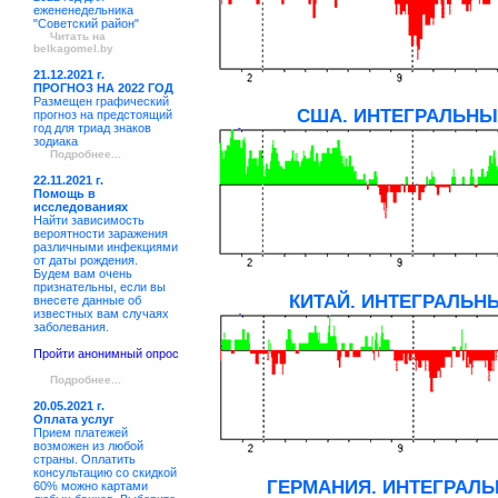
ежененедельника
"Советский район"
Читать на
belkagomel.by
21.12.2021 г.
ПРОГНОЗ НА 2022 ГОД
Размещен графический
США. ИНТЕГРАЛЬНЫЙ
прогноз на предстоящий
год для триад знаков
зодиака
Подробнее...
22.11.2021 г.
Помощь в
исследованиях
Найти зависимость
вероятности заражения
различными инфекциями
от даты рождения.
Будем вам очень
признательны, если вы
КИТАЙ. ИНТЕГРАЛЬНЫ
внесете данные об
известных вам случаях
заболевания.
Пройти анонимный опрос
Подробнее...
20.05.2021 г.
Оплата услуг
Прием платежей
возможен из любой
страны. Оплатить
консультацию со скидкой
ГЕРМАНИЯ. ИНТЕГРАЛЬ
60% можно картами