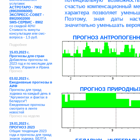
потенциальную возможность
услугами:
счастью компенсационный мех
АСТРОТАРО - 7902
(89020006000)
характера позволяет умень
ЭКСПРЕСС-СОВЕТ -
Поэтому, зная даты нас
89020002000
SMS-СЕРВИС - 8902
значительно уменьшать вероя
со скидкой 40%!
Стоимость минуты
консультации или смс-
ПРОГНОЗ АНТРОПОГЕНН
вопроса - 1,5 руб.
Подробнее
15.03.2023 г.
Прогнозы для стран
Добавлены прогнозы на
2023 год и по месяцам для
Грузии, Израиля и Ирана
Прогноз
03.02.2023 г.
Ежедневные прогнозы в
АИФ
ПРОГНОЗ ПРИРОДНЫХ
Прогнозы для триад
зодиака на каждый день в
"Аргументах и фактах в
Беларуси"!
Ежедневные прогнозы
смотрите в ленте
новостей
Прогноз на неделю
19.01.2023 г.
ПРОГНОЗ 2023
Общие тенденции 2023
года и прогнозы для триад
знаков зодиака. БЕЛТА