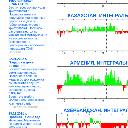
Telegram-канал
ERANACOIN
Вас интересую прогнозы
криптовалют?
Подписывайтесь и
КАЗАХСТАН. ИНТЕГРАЛЬ
получайте долгосрочные
прогнозы индексов
(абсолютных курсов)
криптовалют. Прогнозы
рассчитываются по
уникальном методикам не
имеющим аналогов.
Достоверность
долгосрочных прогнозов
первышает 70%!
Перейти
22.01.2022 г.
АРМЕНИЯ. ИНТЕГРАЛЬН
Подарок в день
рождения!
Бесплатная консультация
всем именинникам!
Позвонив в течение
недели со дня рождения
вы сможете получить
консультацию лучших
экспертов Центра
"ЭРАНА".
Звоните с любого
мобильного 88010001000
или через сайт.
Получить подарок
АЗЕРБАЙДЖАН. ИНТЕГРАЛ
29.12.2021 г.
Прогноз на 2022 год
Интервью Мельченко
Геннадия и прогноз на
2022 год для