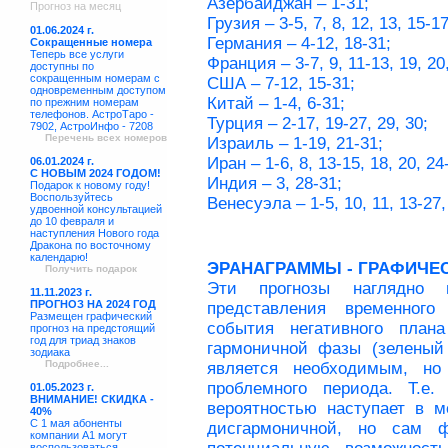
Азербайджан – 1-31;
Прогноз на месяц
Грузия – 3-5, 7, 8, 12, 13, 15-17
01.06.2024 г.
Германия – 4-12, 18-31;
Сокращенные номера
Теперь все услуги
Франция – 3-7, 9, 11-13, 19, 20,
доступны по
сокращенным номерам с
США – 7-12, 15-31;
одновременным доступом
Китай – 1-4, 6-31;
по прежним номерам
телефонов. АстроТаро -
Турция – 2-17, 19-27, 29, 30;
7902, АстроИнфо - 7208
Перечень всех номеров
Израиль – 1-19, 21-31;
Иран – 1-6, 8, 13-15, 18, 20, 24
06.01.2024 г.
С НОВЫМ 2024 ГОДОМ!
Индия – 3, 28-31;
Подарок к новому году!
Воспользуйтесь
Венесуэла – 1-5, 10, 11, 13-27,
удвоенной консультацией
до 10 февраля и
наступления Нового года
Дракона по восточному
календарю!
ЭРАНАГРАММЫ - ГРАФИЧЕ
Получить подарок
Эти прогнозы наглядно п
11.11.2023 г.
ПРОГНОЗ НА 2024 ГОД
представления временного
Размещен графический
события негативного план
прогноз на предстоящий
год для триад знаков
гармоничной фазы (зеленый 
зодиака
Подробнее...
является необходимым, но
проблемного периода. Т.е
01.05.2023 г.
ВНИМАНИЕ! СКИДКА -
вероятностью наступает в 
40%
С 1 мая абоненты
дисгармоничной, но сам ф
компании А1 могут
воспользоваться