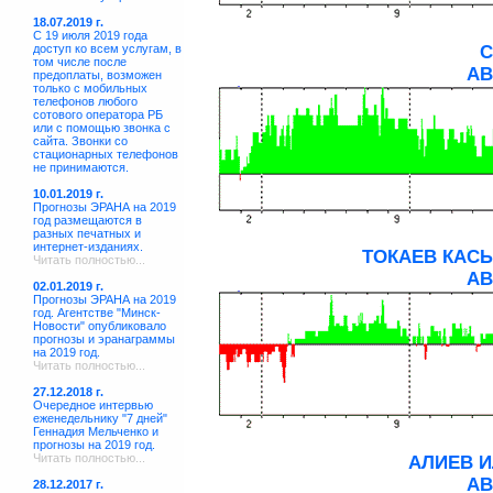
18.07.2019 г.
С 19 июля 2019 года
доступ ко всем услугам, в
С
том числе после
АВ
предоплаты, возможен
только с мобильных
телефонов любого
сотового оператора РБ
или с помощью звонка с
сайта. Звонки со
стационарных телефонов
не принимаются.
10.01.2019 г.
Прогнозы ЭРАНА на 2019
год размещаются в
разных печатных и
интернет-изданиях.
ТОКАЕВ КАС
Читать полностью...
АВ
02.01.2019 г.
Прогнозы ЭРАНА на 2019
год. Агентстве "Минск-
Новости" опубликовало
прогнозы и эранаграммы
на 2019 год.
Читать полностью...
27.12.2018 г.
Очередное интервью
еженедельнику "7 дней"
Геннадия Мельченко и
прогнозы на 2019 год.
Читать полностью...
АЛИЕВ 
АВ
28.12.2017 г.