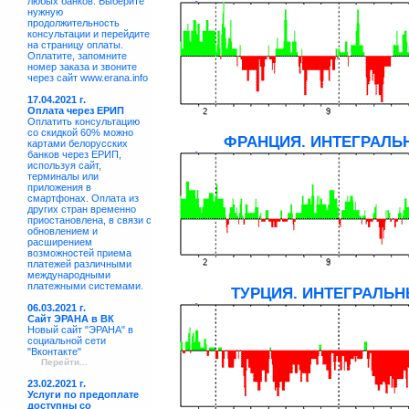
любых банков. Выберите
нужную
продолжительность
консультации и перейдите
на страницу оплаты.
Оплатите, запомните
номер заказа и звоните
через сайт www.erana.info
17.04.2021 г.
Оплата через ЕРИП
Оплатить консультацию
со скидкой 60% можно
ФРАНЦИЯ. ИНТЕГРАЛЬН
картами белорусских
банков через ЕРИП,
используя сайт,
терминалы или
приложения в
смартфонах. Оплата из
других стран временно
приостановлена, в связи с
обновлением и
расширением
возможностей приема
платежей различными
международными
платежными системами.
ТУРЦИЯ. ИНТЕГРАЛЬН
06.03.2021 г.
Сайт ЭРАНА в ВК
Новый сайт "ЭРАНА" в
социальной сети
"Вконтакте"
Перейти...
23.02.2021 г.
Услуги по предоплате
доступны со