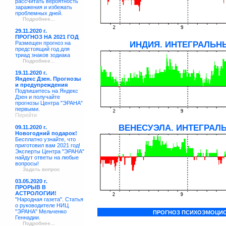
рассчитать вероятность
заражения и избежать
проблемных дней.
Подробнее...
29.11.2020 г.
ПРОГНОЗ НА 2021 ГОД
Размещен прогноз на
ИНДИЯ. ИНТЕГРАЛЬНЫ
предстоящий год для
триад знаков зодиака
Подробнее...
19.11.2020 г.
Яндекс Дзен. Прогнозы
и предупреждения
Подпишитесь на Яндекс
Дзен и получайте
прогнозы Центра "ЭРАНА"
первыми.
Перейти
ВЕНЕСУЭЛА. ИНТЕГРАЛЬ
09.11.2020 г.
Новогодний подарок!
Бесплатно узнайте, что
приготовил вам 2021 год!
Эксперты Центра "ЭРАНА"
найдут ответы на любые
вопросы!
Задать вопрос
03.05.2020 г.
ПРОРЫВ В
АСТРОЛОГИИ!
"Народная газета". Статья
о руководителе НИЦ
"ЭРАНА" Мельченко
ПРОГНОЗ ПСИХОЭМОЦИО
Геннадии.
Подробнее...