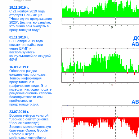
Подробнее...
18.11.2019 г.
С 21 ноября 2019 года
стартует СМС-акция
"Новогодние предсказания
2020". Бесплатно узнайте,
что лично вам ожидать в
предстоящем году!
Д
01.11.2019 г.
С 1 ноября 2019 года
АВ
оплатите с сайта или
через ЕРИП и
воспользуйтесь
консультацией со скидкой
60%!
16.09.2019 г.
Обновлен раздел
ежедневных прогнозов.
Теперь информация
представлена в
графическом виде. Это
позволит наглядно по дате
рождения оценить степень
благоприятности или
проблемности
АВ
предстоящего дня.
23.07.2019 г.
Воспользуйтесь услугой
"Звонок с сайта" (кнопка
"Звонок эксперту").
Звонить можно используя
браузеры Opera, Google
Chrome и через
мобильные устройства.