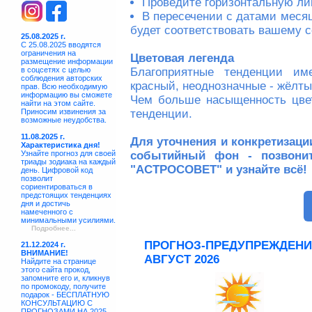
Проведите горизонтальную ли
В пересечении с датами месяц
будет соответствовать вашему 
25.08.2025 г.
С 25.08.2025 вводятся
ограничения на
Цветовая легенда
размещение информации
в соцсетях с целью
Благоприятные тенденции име
соблюдения авторских
красный, неоднозначные - жёлты
прав. Всю необходимую
информацию вы сможете
Чем больше насыщенность цве
найти на этом сайте.
Приносим извинения за
тенденции.
возможные неудобства.
11.08.2025 г.
Для уточнения и конкретизаци
Характеристика дня!
Узнайте прогноз для своей
событийный фон - позвони
триады зодиака на каждый
"АСТРОСОВЕТ" и узнайте всё!
день. Цифровой код
позволит
сориентироваться в
предстоящих тенденциях
дня и достичь
намеченного с
минимальными усилиями.
Подробнее...
ПРОГНОЗ-ПРЕДУПРЕЖДЕНИ
21.12.2024 г.
ВНИМАНИЕ!
АВГУСТ 2026
Найдите на странице
этого сайта прокод,
запомните его и, кликнув
по промокоду, получите
подарок - БЕСПЛАТНУЮ
КОНСУЛЬТАЦИЮ С
ПРОГНОЗАМИ НА 2025