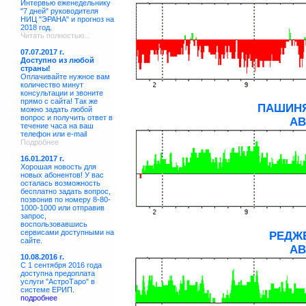
Интервью еженедельнику
"7 дней" руководителя
НИЦ "ЭРАНА" и прогноз на
2018 год.
Читать полностью...
07.07.2017 г.
Доступно из любой
страны!
Оплачивайте нужное вам
количество минут
консультации и звоните
прямо с сайта! Так же
ПАШИНЯ
можно задать любой
вопрос и получить ответ в
АВ
течение часа на ваш
телефон или e-mail
Подробнее
16.01.2017 г.
Хорошая новость для
новых абонентов! У вас
осталась возможность
бесплатно задать вопрос,
позвонив по номеру 8-80-
1000-1000 или отправив
запрос,
воспользовавшись
сервисами доступными на
РЕДЖ
сайте.
АВ
10.08.2016 г.
С 1 сентября 2016 года
доступна предоплата
услуги "АстроТаро" в
системе ЕРИП.
подробнее