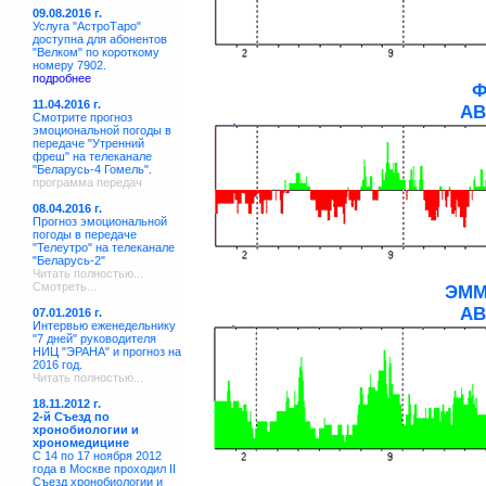
09.08.2016 г.
Услуга "АстроТаро"
доступна для абонентов
"Велком" по короткому
номеру 7902.
подробнее
Ф
11.04.2016 г.
АВ
Смотрите прогноз
эмоциональной погоды в
передаче "Утренний
фреш" на телеканале
"Беларусь-4 Гомель".
программа передач
08.04.2016 г.
Прогноз эмоциональной
погоды в передаче
"Телеутро" на телеканале
"Беларусь-2"
Читать полностью...
Смотреть...
ЭММ
АВ
07.01.2016 г.
Интервью еженедельнику
"7 дней" руководителя
НИЦ "ЭРАНА" и прогноз на
2016 год.
Читать полностью...
18.11.2012 г.
2-й Съезд по
хронобиологии и
хрономедицине
С 14 по 17 ноября 2012
года в Москве проходил II
Съезд хронобиологии и