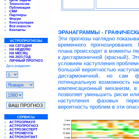
Цели Задачи
Технологии
Публикации
СМИ
Партнеры
Форум
Консультации
Все новости
Контакты
ЭРАНАГРАММЫ - ГРАФИЧЕСК
Эти прогнозы наглядно показыв
АСТРОПРОГНОЗЫ
временного прогнозирования.
НА СЕГОДНЯ
НА НЕДЕЛЮ
плана происходят в моменты пе
НА МЕСЯЦ
к дисгармоничной (красный). Э
НА 2023 ГОД
ЛИЧНЫЙ ПРОГНОЗ
условием наступления проблемн
Дата рождения:
большой вероятностью наступае
дисгармоничной, но сам ф
потенциальную возможность на
компенсационный механизм, в 
позволяет уменьшить риски или
наступления фазовых пере
вероятность проблем в эти опас
СЕРВИСЫ
АСТРООРАКУЛ
АСТРОПРОГНОЗ
АСТРОЭКСПЕРТ
АСТРОМЕЧТА
АСТРОКОНТАКТ