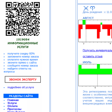
День рождения : с 11.0
АВГУСТ
Получить индивидуал
получите скидку 60%
оставить отзыв
запомните номер заказа
оплатите нужное время
ИЮЛЬ
звоните прямо с сайта
сообщите номер заказа
найдите ответы на
вопросы
ЗВОНОК ЭКСПЕРТУ
подробнее об услуге
Эта ритмограмма по
жизни с особенностя
РАЗДЕЛЫ САЙТА
соответственно, инту
Главная
учетом ваших инди
Услуги
внешнесредовых влия
Оплата
Прогнозы