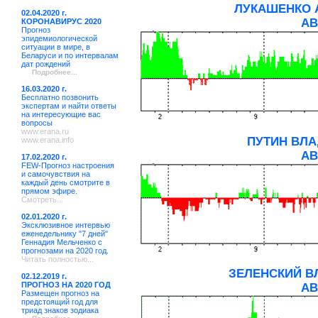
ЛУКАШЕНКО 
02.04.2020 г.
АВ
КОРОНАВИРУС 2020
Прогноз
эпидемиологической
ситуации в мире, в
Беларуси и по интервалам
дат рождений
Подробнее...
16.03.2020 г.
Бесплатно позвонить
экспертам и найти ответы
на интересующие вас
вопросы
www.erana.ru
ПУТИН ВЛ
www.erana.info
АВ
17.02.2020 г.
FEW-Прогноз настроения
и самочувствия на
каждый день смотрите в
прямом эфире.
Смотреть...
02.01.2020 г.
Эксклюзивное интервью
еженедельнику "7 дней"
Геннадия Мельченко с
прогнозами на 2020 год.
Читать полностью...
ЗЕЛЕНСКИЙ В
02.12.2019 г.
ПРОГНОЗ НА 2020 ГОД
АВ
Размещен прогноз на
предстоящий год для
триад знаков зодиака